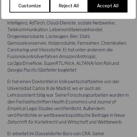
beraten.
Customize
Reject All
Accept All
Seine Branchenerfahrung umfasst die Bereiche künstliche
Intelligenz, AdTech, Cloud-Dienste, soziale Netzwerke,
Telekommunikation, Lebensmitteleinzelhandel,
Drogerieprodukte, Lastwagen, Bier, Stahl,
Gemüsekonserven, Holzprodukte, Fernsehen, Chemikalien,
Carsharing und Vliesstoffe. Er hat unter anderem die
Fusionskontrollverfahren
Amazon/Anthropic
,
car2go/DriveNow
,
SuperRTL/Nick
,
ALTANA/Von Roll
und
Georgia Pacific/Glatfelter
begleitet.
Er hat einen Doktortitel in Volkswirtschaftslehre von der
Universidad Carlos III de Madrid, wo er auch als
Lehrassistent tätig war. Seine Forschungsarbeiten wurden in
den Fachzeitschriften
Health Economics
und
Journal of
Empirical Legal Studies
veröffentlicht. Außerdem
veröffentlichte er wettbewerbspolitische Beiträge in
Neue
Zeitschrift für Kartellrecht
und
Wirtschaft und Wettbewerb
.
Er arbeitet im Düsseldorfer Büro von CRA. Seine